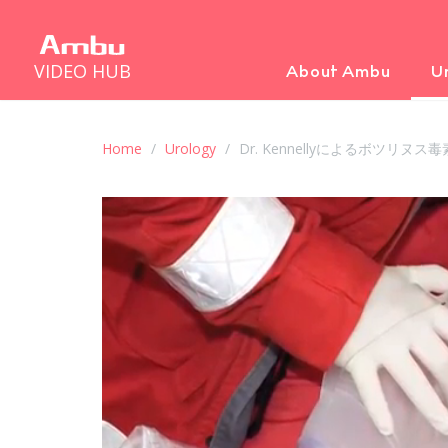
VIDEO HUB
About Ambu
U
Home
Urology
Dr. Kennellyによるボツリヌ