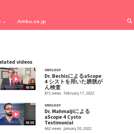
s
Ambu.co.jp
elated videos
UROLOGY
Dr. BechisによるaScope
4 シストを用いた膀胱が
ん検査
03:08
872 views
February 17, 2022
UROLOGY
Dr. Mahmaljiによる
aScope 4 Cysto
Testimonial
03:38
662 views
January 20, 2022