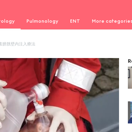
rology
Pulmonology
ENT
More categorie
ス毒素膀胱壁内注入療法
R