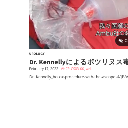
UROLOGY
Dr. Kennellyによるボツリ
February 17, 2022
VHCP-CS03-00
,
web
Dr. Kennelly_botox-procedure-with-the-ascope-4/JP