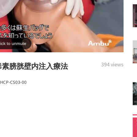
394 views
ヌス毒素膀胱壁内注入療法
/VHCP-CS03-00