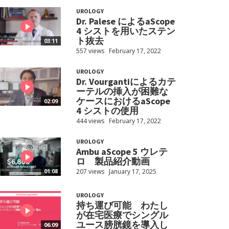
UROLOGY
Dr. Palese によるaScope
4 シストを用いたステン
ト抜去
03:11
557 views
February 17, 2022
UROLOGY
Dr. Vourgantiによるカテ
ーテルの挿入が困難な
ケースにおけるaScope
02:09
4 シストの使用
444 views
February 17, 2022
UROLOGY
Ambu aScope 5 ウレテ
ロ 製品紹介動画
207 views
January 17, 2025
01:08
UROLOGY
持ち運び可能 わたし
が在宅医療でシングル
ユース膀胱鏡を導入し
06:09